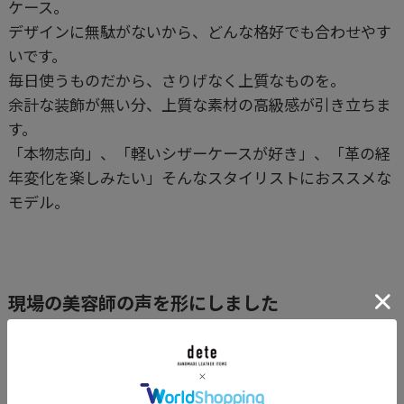
ケース。
デザインに無駄がないから、どんな格好でも合わせやす
いです。
毎日使うものだから、さりげなく上質なものを。
余計な装飾が無い分、上質な素材の高級感が引き立ちま
す。
「本物志向」、「軽いシザーケースが好き」、「革の経
年変化を楽しみたい」そんなスタイリストにおススメな
モデル。
現場の美容師の声を形にしました
・耐久性とデザインを両立する為、傷みやすいコバ(断
面)は蜜蝋で丁寧に磨きました。
・ホックには日本製真鍮スナップ（ボタン留め）を採