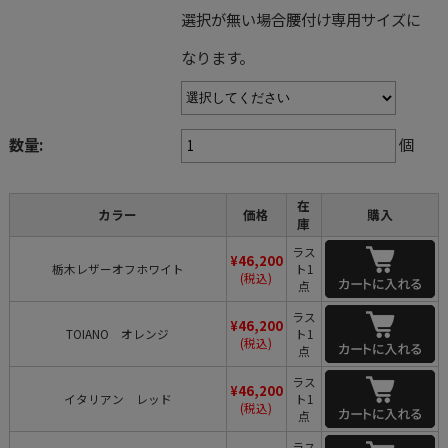
選択が無い場合腰付け専用サイズに
なります。
数量:
個
在
カラー
価格
購入
庫
ラス
¥46,200
栃木レザーオフホワイト
ト1
(税込)
点
ラス
¥46,200
TOIANO オレンジ
ト1
(税込)
点
ラス
¥46,200
イタリアン レッド
ト1
(税込)
点
ラス