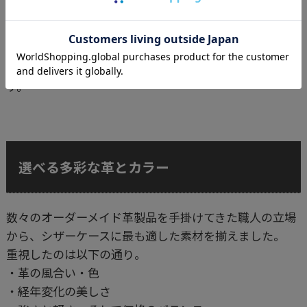
用。水に濡れても腐食することがありません。
・掃除がしやすいフルオープン仕様に仕上げました。
・ベルト金具は、ペットのリード用に開発された丈夫な
金具です。他社様の製品よりも長く使えることと思いま
す。
選べる多彩な革とカラー
数々のオーダーメイド革製品を手掛けてきた職人の立場
から、シザーケースに最も適した素材を揃えました。
重視したのは以下の通り。
・革の風合い・色
・経年変化の美しさ