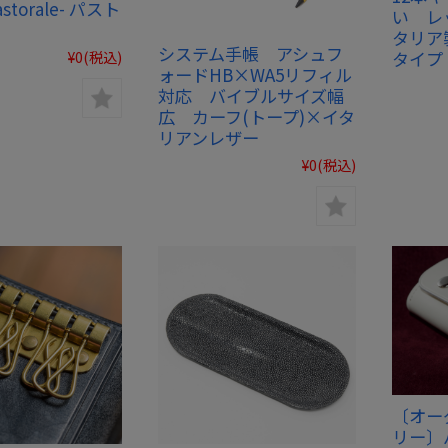
storale- パスト
い レ
タリア
システム手帳 アシュフ
タイプ
¥0
(税込)
ォードHB×WA5リフィル
対応 バイブルサイズ幅
広 カーフ(トープ)×イタ
リアンレザー
¥0
(税込)
〔オー
リー〕