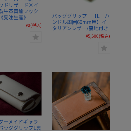
ッドリザード×イ
製牛革真鍮フック
バッググリップ 【L ハ
《受注生産》
ンドル周囲60mm用】イ
¥0
(税込)
タリアンレザー/裏地付き
¥5,500
(税込)
ダーメイドギャラ
バッググリップL裏