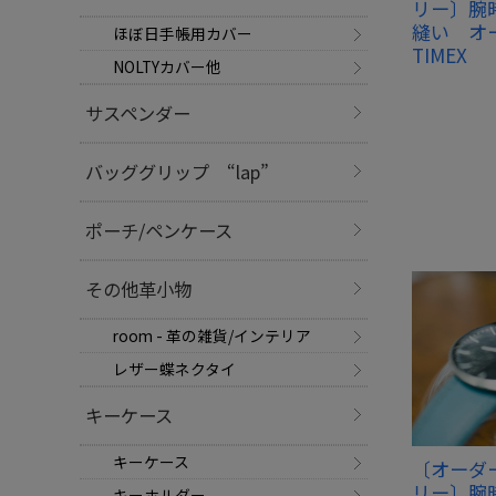
リー〕腕
縫い オー
ほぼ日手帳用カバー
TIMEX
NOLTYカバー他
サスペンダー
バッググリップ “lap”
ポーチ/ペンケース
その他革小物
room - 革の雑貨/インテリア
レザー蝶ネクタイ
キーケース
キーケース
〔オーダ
リー〕腕
キーホルダー