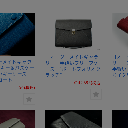
〔オーダーメイドギャラ
〔オー
ーメイドギャラ
リー〕手縫いブリーフケ
リー〕
連キー＆パスケー
ース ”ポートフォリオク
手縫い
いキーケース
ラッチ”
×イタ
ゴート
¥142,593
(税込)
¥0
(税込)