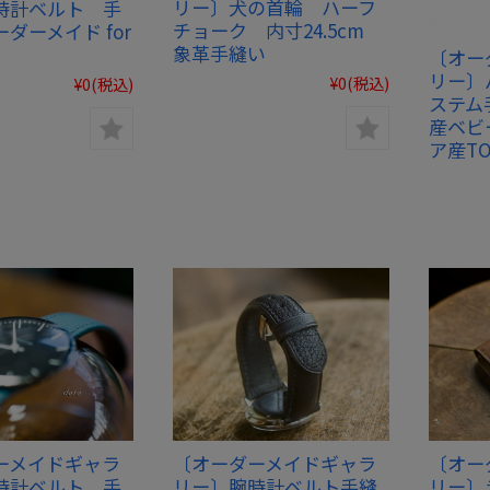
リー〕犬の首輪 ハーフ
時計ベルト 手
チョーク 内寸24.5cm
ダーメイド for
象革手縫い
〔オー
リー〕
¥0
(税込)
¥0
(税込)
ステム
産ベビ
ア産TO
ーメイドギャラ
〔オーダーメイドギャラ
〔オー
時計ベルト 手
リー〕腕時計ベルト手縫
リー〕