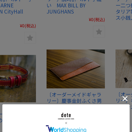
 ARNE
い MAX BILL BY
ー二つ
 CityHall
JUNGHANS
タリア
ス小銭
¥0
(税込)
¥0
(税込)
〔オー
〔オーダーメイドギャラ
リー〕
リー〕慶事金封ふくさ男
ーダー
性用(スーツ内ポケット収
納) グレインカーフ手縫
ーメイドギャラ
い
の首輪 オーダ
¥0
(税込)