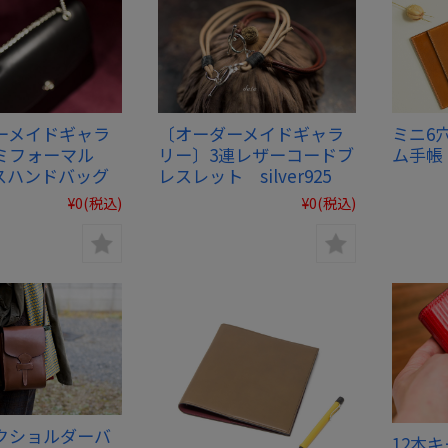
ーメイドギャラ
〔オーダーメイドギャラ
ミニ6穴
ミフォーマル
リー〕3連レザーコードブ
ム手帳
スハンドバッグ
レスレット silver925
¥0
(税込)
¥0
(税込)
クショルダーバ
12本