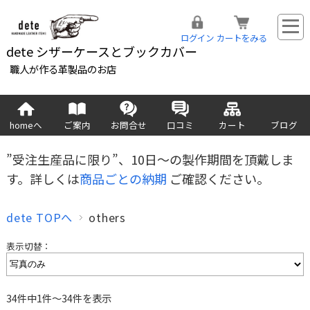
ログイン
カートをみる
dete シザーケースとブックカバー
職人が作る革製品のお店
homeへ
ご案内
お問合せ
口コミ
カート
ブログ
”受注生産品に限り”、10日～の製作期間を頂戴しま
す。詳しくは
商品ごとの納期
ご確認ください。
dete TOPへ
others
表示切替：
34件中1件～34件を表示