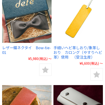
レザー蝶ネクタイ Bow-tie-
手縫いヘビ革しおり/象革し
01
おり カロング（やすりヘビ
革）使用 （受注生産）
¥5,980
(税込)
～
¥6,600
(税込)
～