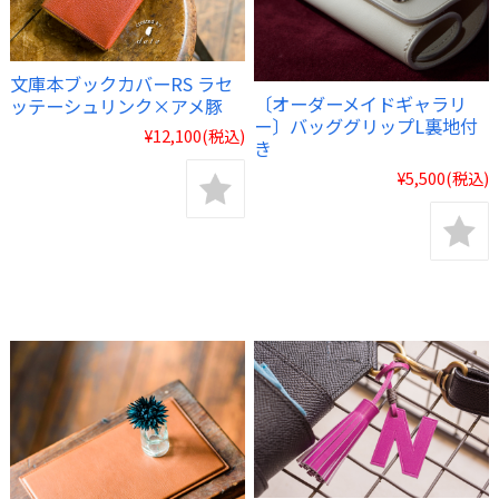
文庫本ブックカバーRS ラセ
〔オーダーメイドギャラリ
ッテーシュリンク×アメ豚
ー〕バッググリップL裏地付
¥12,100
(税込)
き
¥5,500
(税込)