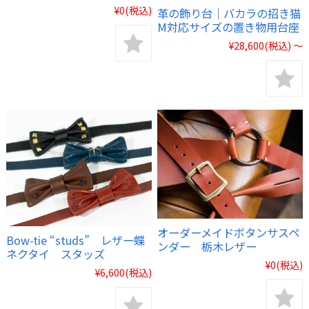
¥0
(税込)
革の飾り台｜バカラの招き猫
M対応サイズの置き物用台座
¥28,600
(税込)
～
オーダーメイドボタンサスペ
Bow-tie “studs” レザー蝶
ンダー 栃木レザー
ネクタイ スタッズ
¥0
(税込)
¥6,600
(税込)