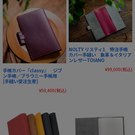
NOLTY リスティ1 特注手帳
カバー手縫い 象革＆イタリア
ンレザーTOIANO
¥99,000
(税込)
手帳カバー『classy』 ジブ
ン手帳／ブラウニー手帳用
[手縫い受注生産]
¥59,400
(税込)