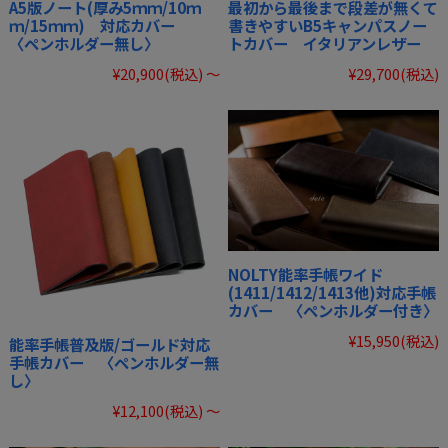
A5版ノート(厚み5ｍｍ/10ｍ
最初から最後まで段差が無くて
ｍ/15ｍｍ) 対応カバー
書きやすいB5キャンパスノー
〈ペンホルダー無し〉
トカバー イタリアンレザー
¥20,900
(税込)
～
¥29,700
(税込)
NOLTY能率手帳ワイド
(1411/1412/1413他)対応手帳
カバー 〈ペンホルダー付き〉
¥15,950
(税込)
能率手帳普及版/ゴールド対応
手帳カバー 〈ペンホルダー無
し〉
¥12,100
(税込)
～