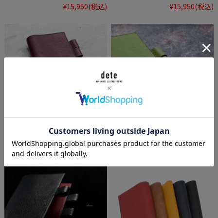
¥15,950
(税込)
¥15,950
(税込)
Ａ6手帳カバー ほぼ日手帳文
ほぼ日手帳WEEKSカバー イ
庫本サイズ イタリアンレザー
タリア革E.gemini [受注生
E.gemini ／ 栃木レザープルア
産]
ップ[受注生産]
¥18,150
(税込)
～
¥18,150
(税込)