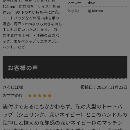
ただけます。外周（ぐるり）約
メーカー:
dete
125mm【対応持ち手サイズ】周囲
外寸法:
幅100mm
約60mm以下の丸い持ち手に対応。
トートバッグなどの薄い持ち手の
場合、周囲60mmよりも大きな持ち
手にもお使いいただけます。【対
応する持ち手例】・平紐の革のバ
ッグ、エルベシャプリエのダブル
ハンドルなど
お客様の声
さるほぼ様
投稿日：
2025年11月22日
おすすめ度：
後付けであるにもかかわらず、私の大型のトートバ
ッグ（シュリンク、深いネイビー）とこのハンドルの
型押しと控えめな艶感の深いネイビー色のマッチン