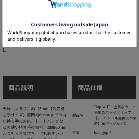
L
商品説明
商品仕様
“lap-WH” 上質なカーフ
外周（ぐるり）約125mm【対応持
使用のバッググリップ
ち手サイズ】周囲約60mmまでの丸
製品名:
【L ハンドル周囲60mm
い持ち手に対応。トートバッグな
用】布バッグなどに
どの薄い持ち手の場合、周囲60mm
型番:
bag-grip-5
よりも大きな持ち手にもお使いい