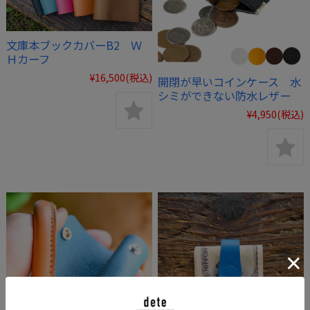
文庫本ブックカバーB2 Ｗ
Ｈカーフ
¥16,500
(税込)
開閉が早いコインケース 水
シミができない防水レザー
¥4,950
(税込)