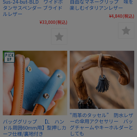
Sus-24-but-BLD ワイドボ
自由なマネークリップ 味を
タンサスペンダー ブライド
楽しむイタリアンレザー
ルレザー
¥4,840
(税込)
¥33,000
(税込)
“雨革のタッセル” 防水レザ
ーの傘用アクセサリー バッ
バッググリップ 【L ハン
グチャームやキーホルダーと
ドル周囲60mm用】型押しカ
しても
ーフ仕様/裏地付き