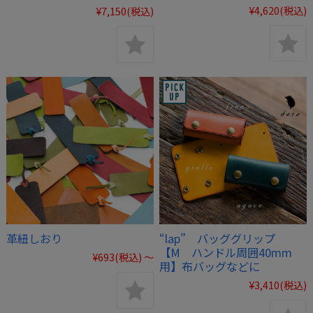
¥4,620
(税込)
¥7,150
(税込)
革紐しおり
“lap” バッググリップ
【M ハンドル周囲40mm
¥693
(税込)
～
用】布バッグなどに
¥3,410
(税込)