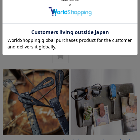
“lap-WH” 上質なカーフ使
自由なマネークリップ 大人
用のバッググリップ
のフレンチレザー
【S】 エコバッグ専用
¥5,940
(税込)
¥5,940
(税込)