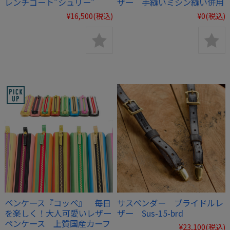
レンチゴート”シュリー”
ザー 手縫いミシン縫い併用
¥16,500
(税込)
¥0
(税込)
ペンケース『コッペ』 毎日
サスペンダー ブライドルレ
を楽しく！大人可愛いレザー
ザー Sus-15-brd
ペンケース 上質国産カーフ
¥23,100
(税込)