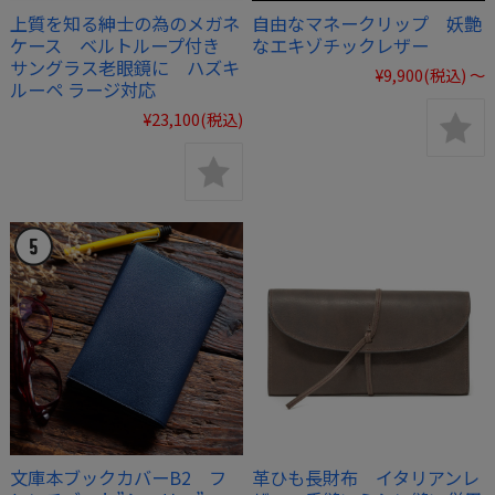
上質を知る紳士の為のメガネ
自由なマネークリップ 妖艶
ケース ベルトループ付き
なエキゾチックレザー
サングラス老眼鏡に ハズキ
¥9,900
(税込)
～
ルーペ ラージ対応
¥23,100
(税込)
文庫本ブックカバーB2 フ
革ひも長財布 イタリアンレ