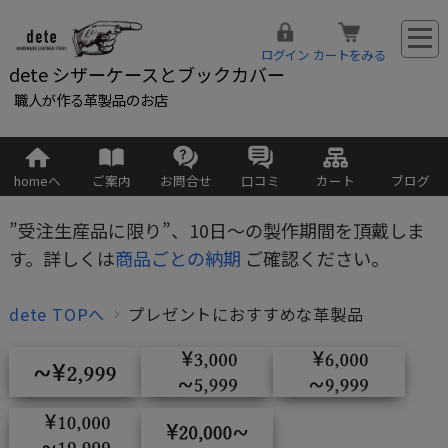
ログイン
カートをみる
dete シザーケースとブックカバー
職人が作る革製品のお店
homeへ
ご案内
お問合せ
口コミ
カート
ブログ
”受注生産品に限り”、10日～の製作期間を頂戴しま
す。詳しくは
商品ごとの納期
ご確認ください。
dete TOPへ
プレゼントにおすすめな革製品