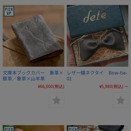
文庫本ブックカバー 象革×
レザー蝶ネクタイ Bow-tie-
豚革／象革×山羊革
01
¥66,000
(税込)
¥5,980
(税込)
～