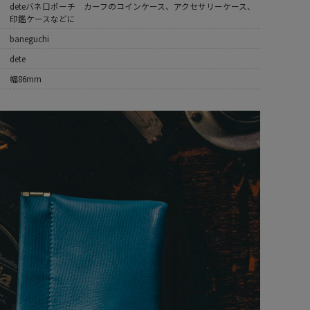
deteバネ口ポーチ カーフのコインケース、アクセサリーケース、
印鑑ケースなどに
baneguchi
dete
幅86mm