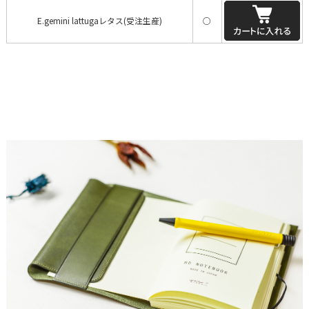
E.gemini lattugaレタス(受注生産)
○