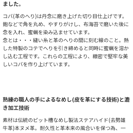
ました。
コバ(革のへり)は丹念に磨き上げた切り目仕上げです。
鉋などで角を丸め、やすりがけし、布海苔で磨いた後に
念を入れ、蜜蝋を染み込ませています。
念とは・・・縫い糸と革のへりの間に刻む線のこと。熱
した特製のコテでへりを引き締めると同時に蜜蝋を溶か
し込む工程です。これらの工程により、緻密で堅牢な美
しいコバを作り上げています。
熟練の職人の手によるなめし(皮を革にする技術)と漉
き加工技術
素材は伝統のピット槽なめし製法ステアハイド(去勢雄
牛革)本ヌメ革。耐久性と革本来の風合いを保つ為、一