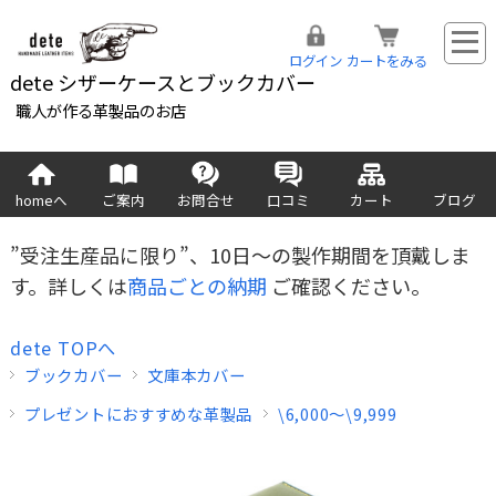
ログイン
カートをみる
dete シザーケースとブックカバー
職人が作る革製品のお店
homeへ
ご案内
お問合せ
口コミ
カート
ブログ
”受注生産品に限り”、10日～の製作期間を頂戴しま
す。詳しくは
商品ごとの納期
ご確認ください。
dete TOPへ
ブックカバー
文庫本カバー
プレゼントにおすすめな革製品
\6,000～\9,999