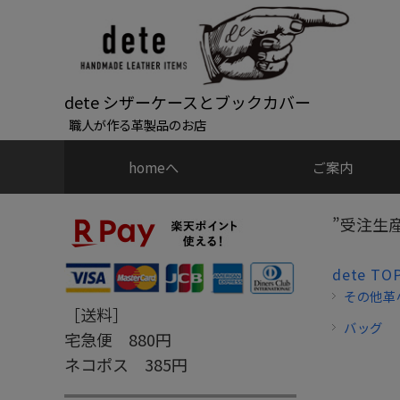
dete シザーケースとブックカバー
職人が作る革製品のお店
homeへ
ご案内
”受注生
dete TO
その他革
［送料］
バッグ
宅急便 880円
ネコポス 385円