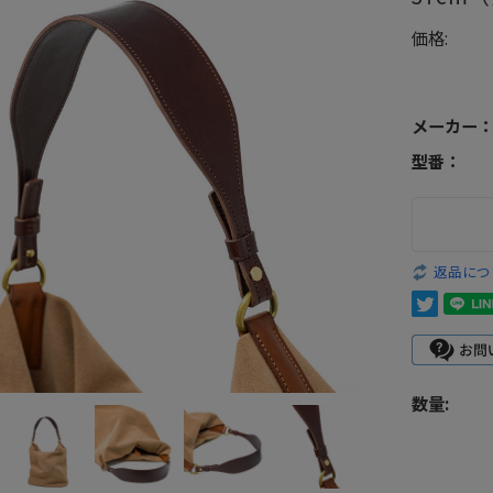
価格:
メーカー
型番：
返品につ
数量: