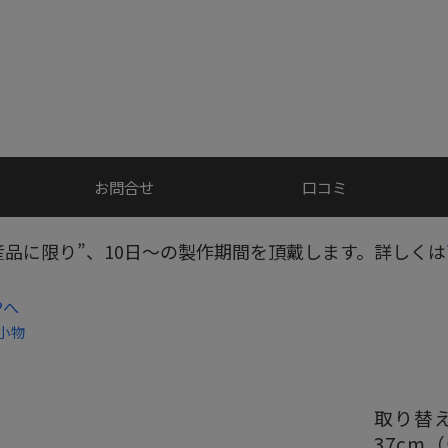
お問合せ
口コミ
産品に限り”、10日～の製作期間を頂戴します。詳しくは
Pへ
小物
取り替
37cm