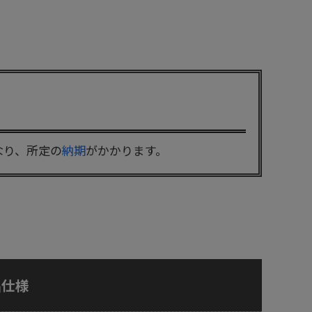
なり、所定の
納期
がかかります。
品仕様