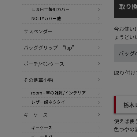
取り
ほぼ日手帳用カバー
NOLTYカバー他
今お使い
サスペンダー
ょうどい
バッググリップ “lap”
バッグ
ポーチ/ペンケース
取り付け
その他革小物
room - 革の雑貨/インテリア
レザー蝶ネクタイ
栃木
キーケース
使えば使
キーケース
色つやの
キーホルダー