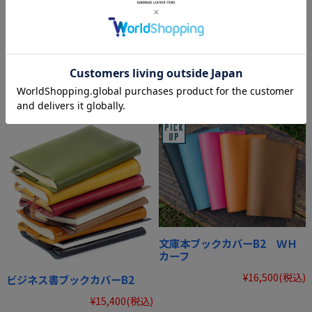
文庫本ブックカバー 象革×豚
文庫本ブックカバーB2 ステ
革／象革×山羊革
アハイド
¥66,000
(税込)
¥10,450
(税込)
文庫本ブックカバーB2 ＷＨ
カーフ
¥16,500
(税込)
ビジネス書ブックカバーB2
¥15,400
(税込)