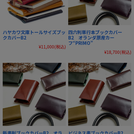
ハヤカワ文庫トールサイズブッ
四六判単行本ブックカバー
クカバーB2
B2 オランダ原産カー
フ“PRIMO”
¥11,000
(税込)
¥18,700
(税込)
新書判ブックカバーB2 オラ
ビジネス書ブックカバーB2