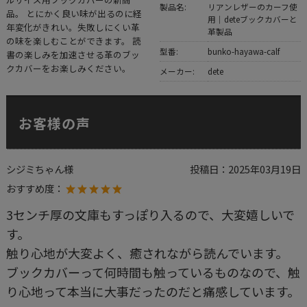
製品名:
リアンレザーのカーフ使
品。 とにかく良い味が出るのに経
用｜deteブックカバーと
年変化がきれい。失敗しにくい革
革製品
の味を楽しむことができます。 読
型番:
bunko-hayawa-calf
書の楽しみを加速させる革のブッ
クカバーをお楽しみください。
メーカー:
dete
お客様の声
シジミちゃん様
投稿日：
2025年03月19日
おすすめ度：
3センチ厚の文庫もすっぽり入るので、大変嬉しいで
す。
触り心地が大変よく、癒されながら読んでいます。
ブックカバーって何時間も触っているものなので、触
り心地って本当に大事だったのだと痛感しています。