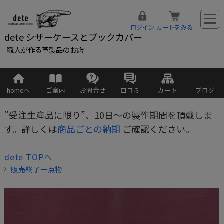
ログイン
カートをみる
dete シザーケースとブックカバー
職人が作る革製品のお店
homeへ
ご案内
お問合せ
口コミ
カート
ブログ
”受注生産品に限り”、10日～の製作期間を頂戴しま
す。詳しくは
商品ごとの納期
ご確認ください。
dete TOPへ
販売終了一点物