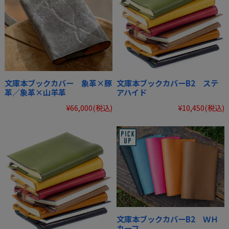
文庫本ブックカバー 象革×豚
文庫本ブックカバーB2 ステ
革／象革×山羊革
アハイド
¥66,000
(税込)
¥10,450
(税込)
文庫本ブックカバーB2 ＷＨ
カーフ