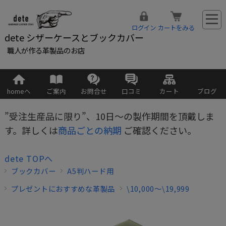
ログイン
カートをみる
dete シザーケースとブックカバー
職人が作る革製品のお店
homeへ
ご案内
お問合せ
口コミ
カート
ブログ
”受注生産品に限り”、10日～の製作期間を頂戴しま
す。詳しくは
商品ごとの納期
ご確認ください。
dete TOPへ
ブックカバー
A5判ハード用
プレゼントにおすすめな革製品
\10,000～\19,999