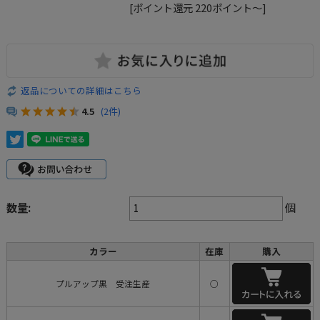
[ポイント還元 220ポイント～]
返品についての詳細はこちら
4.5
(2件)
数量:
個
カラー
在庫
購入
プルアップ黒 受注生産
○