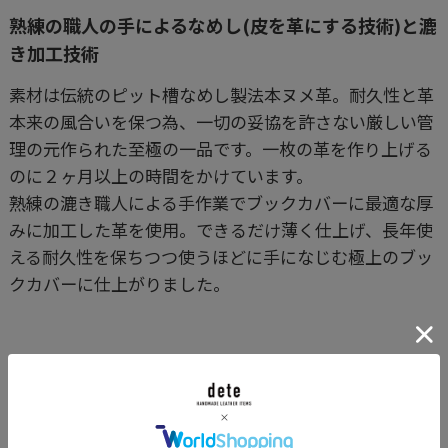
熟練の職人の手によるなめし(皮を革にする技術)と漉
き加工技術
素材は伝統のピット槽なめし製法本ヌメ革。耐久性と革
本来の風合いを保つ為、一切の妥協を許さない厳しい管
理の元作られた至極の一品です。一枚の革を作り上げる
のに２ヶ月以上の時間をかけています。
熟練の漉き職人による手作業でブックカバーに最適な厚
みに加工した革を使用。できるだけ薄く仕上げ、長年使
える耐久性を保ちつつ使うほどに手になじむ極上のブッ
クカバーに仕上がりました。
カラーバリエーション